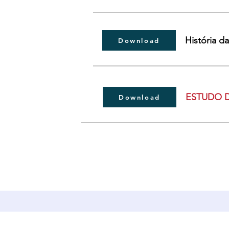
História d
Download
ESTUDO 
Download